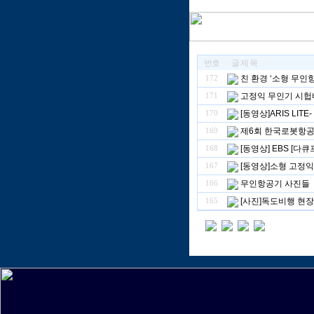
번호
글 제 목
친 환경 ‘소형 무인
172
고정익 무인기 시헙
171
[동영상]ARIS LITE-
170
제6회 한국로봇항공
169
[동영상] EBS [
168
[동영상]소형 고정익
167
무인항공기 사진들
166
[사진]독도비행 현장
165