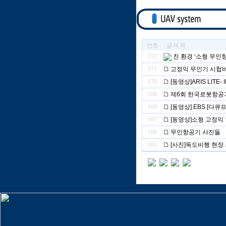
번호
글 제 목
친 환경 ‘소형 무인
172
고정익 무인기 시헙
171
[동영상]ARIS LITE-
170
제6회 한국로봇항공
169
[동영상] EBS [다
168
[동영상]소형 고정익 
167
무인항공기 사진들
166
[사진]독도비행 현장
165