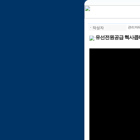
ㆍ
작성자
관리자6
유선전원공급 헥사콥