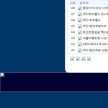
번호
글 제 목
중앙119구조단 시
108
2012로보월드 전시
107
2012 로보월드
106
2012 벤처국방마트
105
유선전원공급 헥사
104
자율비행로봇 시연 
103
ARIS-HEXA 주간
102
2012 첨단국방 산업
101